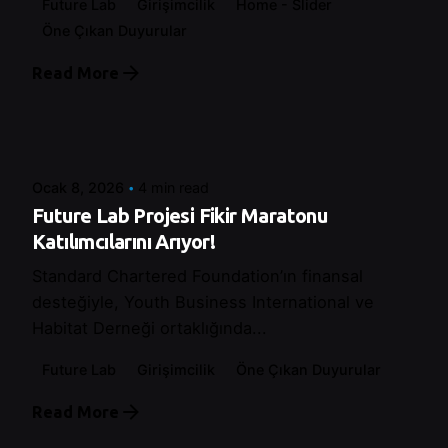
Future Lab
Girişimcilik
Home - Slider
Öne Çıkan Duyurular
Read More
Posted by
Şeymanur Şener
Ocak 8, 2026
4 min read
Future Lab Projesi Fikir Maratonu
Katılımcılarını Arıyor!
Standard Chartered Foundation’ın finansal
desteğiyle, Youth Business International ve
Habitat Derneği ortaklığında...
Future Lab
Girişimcilik
Öne Çıkan Duyurular
Read More