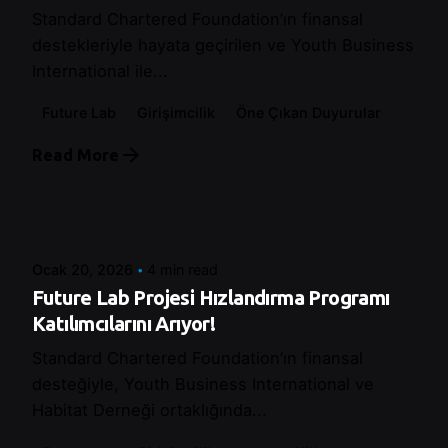
Standard Chartered Foundation’ın finansal
destekleriyle hayata geçirilen ve Youth Business
International ile...
Future Lab
Girişimcilik
Öne Çıkan Duyurular
Read More
Posted by
Şeymanur Şener
Ocak 20, 2026
4 min read
Future Lab Projesi Hızlandırma Programı
Katılımcılarını Arıyor!
Standard Chartered Foundation’ın finansal
desteğiyle, Youth Business International ve
Habitat Derneği ortaklığında...