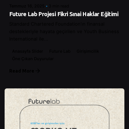
Temmuz 16, 2025
3 min read
Future Lab Projesi Fikri Sınai Haklar Eğitimi
Standard Chartered Foundation’ın finansal
destekleriyle hayata geçirilen ve Youth Business
International ile...
Anasayfa Slider
Future Lab
Girişimcilik
Öne Çıkan Duyurular
Read More