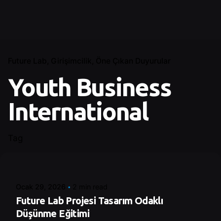
Future Lab
Girişimcilik
Öne Çıkan Duyurular
Youth Business
International
Tag
Posted by
Şeymanur Şener
Ocak 29, 2026
2 min read
Future Lab Projesi Tasarım Odaklı
Düşünme Eğitimi