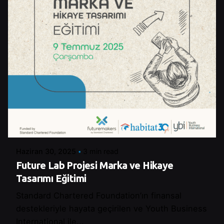
Posted by
Şeymanur Şener
Haziran 30, 2025
3 min read
Future Lab Projesi Marka ve Hikaye
Tasarımı Eğitimi
Standard Chartered Foundation’ın finansal
destekleriyle hayata geçirilen ve Youth Business
International ile...