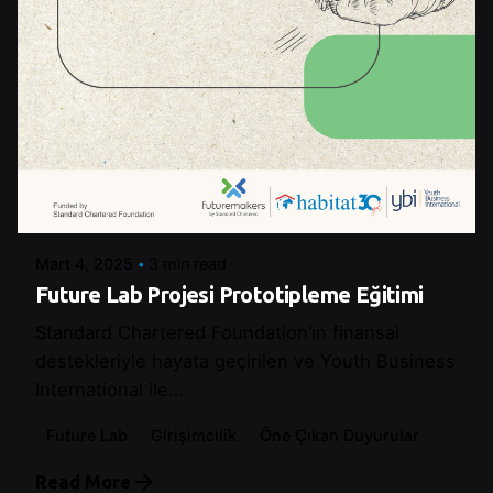
Posted by
Şeymanur Şener
Mart 4, 2025
3 min read
Future Lab Projesi Prototipleme Eğitimi
Standard Chartered Foundation’ın finansal
destekleriyle hayata geçirilen ve Youth Business
International ile...
Future Lab
Girişimcilik
Öne Çıkan Duyurular
Read More