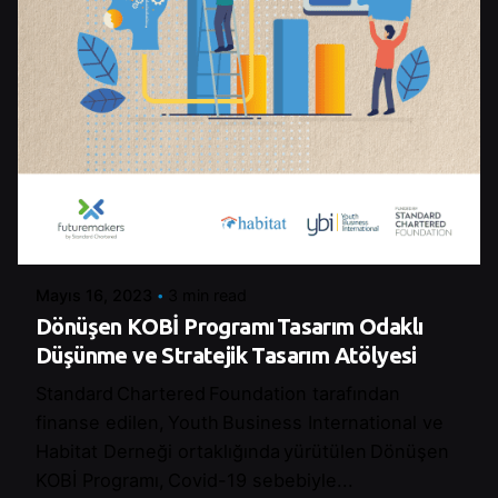
Posted by
Control
Mayıs 16, 2023
3 min read
Dönüşen KOBİ Programı Tasarım Odaklı
Düşünme ve Stratejik Tasarım Atölyesi
Standard Chartered Foundation tarafından
finanse edilen, Youth Business International ve
Habitat Derneği ortaklığında yürütülen Dönüşen
KOBİ Programı, Covid-19 sebebiyle...