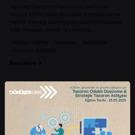
Standard Chartered Foundation tarafından
finanse edilen, Youth Business International ve
Habitat Derneği ortaklığında yürütülen Dönüşen
KOBİ Programı, Covid-19 sebebiyle...
Dönüşen KOBİ'ler
Duyurular
Girişimcilik
Öne Çıkan Duyurular
Read More