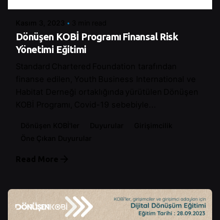
Kasım 3, 2023
3 min read
Dönüşen KOBİ Programı Finansal Risk
Yönetimi Eğitimi
Standard Chartered Foundation tarafından
finanse edilen, Youth Business International ve
Habitat Derneği ortaklığında yürütülen Dönüşen
KOBİ Programı, Covid-19 sebebiyle...
Dönüşen KOBİ'ler
Duyurular
Girişimcilik
Öne Çıkan Duyurular
Read More