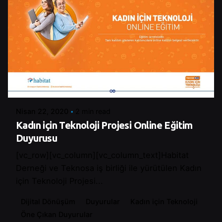
Posted by
Control
Nisan 22, 2020
2 min read
Kadın için Teknoloji Projesi Online Eğitim
Duyurusu
[vc_row][vc_column][vc_column_text]Habitat
Derneği ve Teknosa iş birliği ile yürütülen Kadın
için Teknoloji Projesi...
Dijital Dönüşüm
Duyurular
Kadın için Teknoloji
Öne Çıkan Duyurular