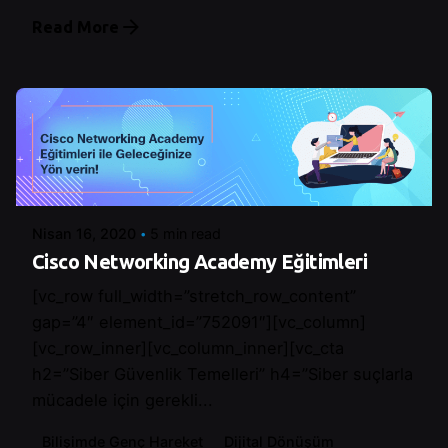
Read More
Posted by
Control
Nisan 16, 2020
5 min read
Cisco Networking Academy Eğitimleri
[vc_row full_width=”stretch_row_content”
gap=”4″ element_id=”752091″][vc_column]
[vc_row_inner][vc_column_inner][vc_cta
h2=”Siber Güvenlik Temelleri” h4=”Siber suçlarla
mücadele için gerekli...
Bilişimde Genç Hareket
Dijital Dönüşüm