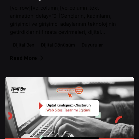
[vc_row][vc_column][vc_column_text
animation_delay=”0″]Gençlerin, kadınların,
girişimci ve girişimci adaylarının teknolojinin
getirdiklerini fırsata çevirmeleri, dijital...
Dijital Ben
Dijital Dönüşüm
Duyurular
Read More
Posted by