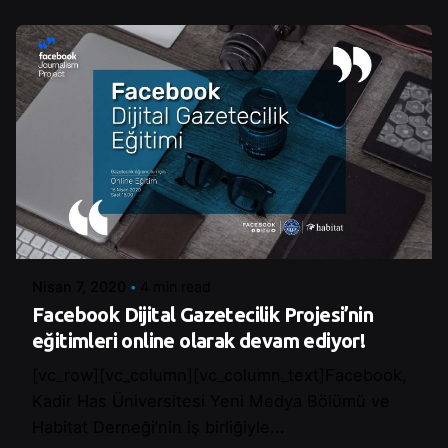
Posted by
Control
Nisan 7, 2020
4 min read
Facebook Dijital Gazetecilik Projesi’nin
eğitimleri online olarak devam ediyor!
[vc_row][vc_column][vc_column_text]Facebook,
Kadir Has Üniversitesi Yeni Medya Bölümü ve
Habitat Derneği’nin iş birliğiyle...