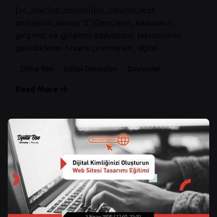
[vc_row][vc_column][vc_column_text
animation_delay=”0″]Gençlerin, kadınların,
girişimci ve girişimci adaylarının teknolojinin
getirdiklerini fırsata çevirmeleri, dijital...
Dijital Ben
Dijital Dönüşüm
Duyurular
Read More
Posted by