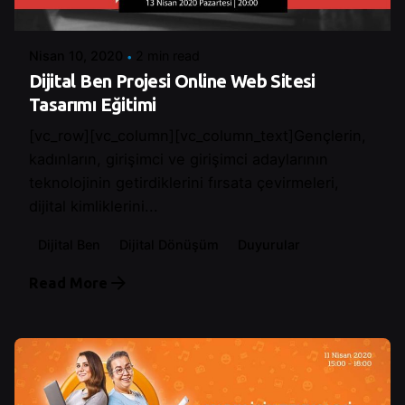
Control
Nisan 10, 2020
2 min read
Dijital Ben Projesi Online Web Sitesi
Tasarımı Eğitimi
[vc_row][vc_column][vc_column_text]Gençlerin,
kadınların, girişimci ve girişimci adaylarının
teknolojinin getirdiklerini fırsata çevirmeleri,
dijital kimliklerini...
Dijital Ben
Dijital Dönüşüm
Duyurular
Read More