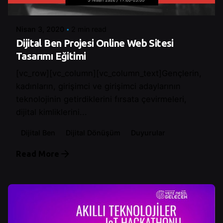
Control
Nisan 3, 2020
2 min read
Dijital Ben Projesi Online Web Sitesi
Tasarımı Eğitimi
[vc_row][vc_column][vc_column_text]Gençlerin,
kadınların, girişimci ve girişimci adaylarının
teknolojinin getirdiklerini fırsata çevirmeleri,
dijital kimliklerini...
Dijital Ben
Dijital Dönüşüm
Duyurular
Read More