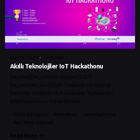
Posted by
Control
Mart 9, 2020
7 min read
Akıllı Teknolojiler IoT Hackathonu
[vc_row][vc_column width=”2/3″]
[vc_column_text]Türk Telekom ve Habitat
Derneği, Endüstri 4.0 sürecine Türkiye’nin
adaptasyonunu hızlandırmak...
Dijital Dönüşüm
Hackathon
Uncategorized
Yeni Nesil Gelecek
Read More